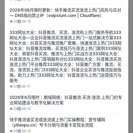
2026年06月限时更新：快手推流买流涨流上热门风险与应对
— DNS指向禁止IP（voipstunt.com | Cloudflare）
33
06-10
333网址大全：抖音推流、买流、涨流和上热门服务导航333
网址大全—企业抖音推流买流涨流上热门一站式解决方案333
网址大全：抖音买流与推流推广套餐，快速涨流上热门333网
址大全：抖音推流攻略、买流技巧与涨流上热门案例333网址
大全：商家抖音买流、推流与上热门实战方法333网址大全：
抖音涨流与上热门营销服务对比333网址大全：抖音推流买流
涨流上热门平台推荐333网址大全：抖音推广方案｜推流、买
流、涨流到上热门333网址大全：抖音企业买流与推流投放指
南，助力上热门333网址大全：抖音涨流与上热门运营技巧与
服务
27
06-11
2026年6月限时｜朗域网络：抖音推流·买流·涨流·上热门的专
业网站建设与数字化解决方案
28
06-12
快手推流或买流或涨流或上热门实操教程：壹号铺网
（yihaopu.cn）号卡分销与流量卡变现全流程
29
06-12