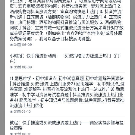
流上热门”与宜宾酒都购物网要素），可直接用于网站或活动
页1. 宜宾商城·酒都购物网：抖音推流买流一键涨流上热门 2.
酒都购物网抖音涨流方案：宜宾购物快速上热门 3. 抖音推流
新机遇｜宜宾商城（酒都购物网）买流助力上热门 4. 宜宾购
物上热门秘籍：酒都购物网抖音推流与买流服务 5. 酒都购物
网联手抖音：宜宾商城一站式推流买流涨粉方案如需针对字数
或关键词密度优化（例如突出“宜宾购物”“本地电商”或具体服
务费案例词），我可以基于目标搜索词调整。
34
06-09
小时报：快手推流新动向——买流策略助力涨流上热门（门
户）
33
06-09
1) 励思唯学 - 初中知识点_初中试卷真题_初中难题解答资源站
| 抖音推流·买流·涨流·上热门服务2) 励思唯学 - 初中知识点_试
卷真题_难题解答_抖音推流买流涨流上热门一站式推广3) 励思
唯学 - 初中学习资源与试卷真题 | 抖音推流买流涨流上热门业
务4) 励思唯学 - 初中知识点与难题解析_试卷真题_抖音买流推
流涨流上热门优化
31
06-10
教程：快手推流或买流或涨流或上热门——商家实操步骤与投
放策略
32
06-10