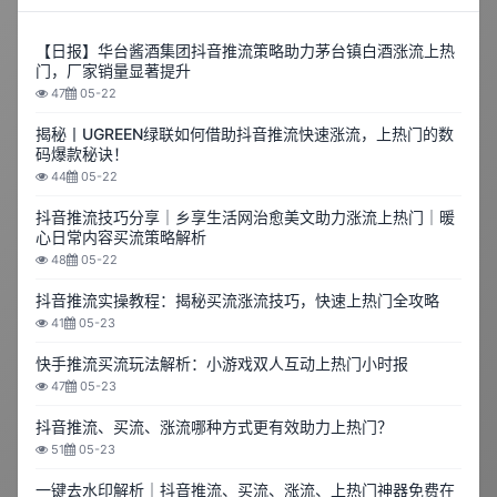
【日报】华台酱酒集团抖音推流策略助力茅台镇白酒涨流上热
门，厂家销量显著提升
47
05-22
揭秘丨UGREEN绿联如何借助抖音推流快速涨流，上热门的数
码爆款秘诀！
44
05-22
抖音推流技巧分享｜乡享生活网治愈美文助力涨流上热门｜暖
心日常内容买流策略解析
48
05-22
抖音推流实操教程：揭秘买流涨流技巧，快速上热门全攻略
41
05-23
快手推流买流玩法解析：小游戏双人互动上热门小时报
47
05-23
抖音推流、买流、涨流哪种方式更有效助力上热门？
51
05-23
一键去水印解析｜抖音推流、买流、涨流、上热门神器免费在